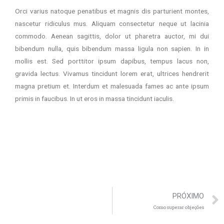
Orci varius natoque penatibus et magnis dis parturient montes,
nascetur ridiculus mus. Aliquam consectetur neque ut lacinia
commodo. Aenean sagittis, dolor ut pharetra auctor, mi dui
bibendum nulla, quis bibendum massa ligula non sapien. In in
mollis est. Sed porttitor ipsum dapibus, tempus lacus non,
gravida lectus. Vivamus tincidunt lorem erat, ultrices hendrerit
magna pretium et. Interdum et malesuada fames ac ante ipsum
primis in faucibus. In ut eros in massa tincidunt iaculis.
PRÓXIMO
Como superar objeções