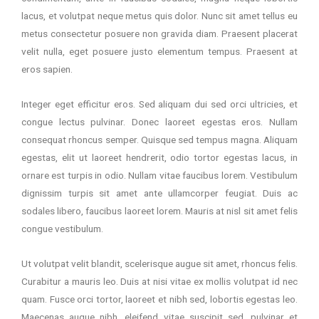
e
lacus, et volutpat neque metus quis dolor. Nunc sit amet tellus eu
n
metus consectetur posuere non gravida diam. Praesent placerat
velit nulla, eget posuere justo elementum tempus. Praesent at
eros sapien.
Integer eget efficitur eros. Sed aliquam dui sed orci ultricies, et
congue lectus pulvinar. Donec laoreet egestas eros. Nullam
consequat rhoncus semper. Quisque sed tempus magna. Aliquam
egestas, elit ut laoreet hendrerit, odio tortor egestas lacus, in
ornare est turpis in odio. Nullam vitae faucibus lorem. Vestibulum
dignissim turpis sit amet ante ullamcorper feugiat. Duis ac
sodales libero, faucibus laoreet lorem. Mauris at nisl sit amet felis
congue vestibulum.
Ut volutpat velit blandit, scelerisque augue sit amet, rhoncus felis.
Curabitur a mauris leo. Duis at nisi vitae ex mollis volutpat id nec
quam. Fusce orci tortor, laoreet et nibh sed, lobortis egestas leo.
Maecenas augue nibh, eleifend vitae suscipit sed, pulvinar et