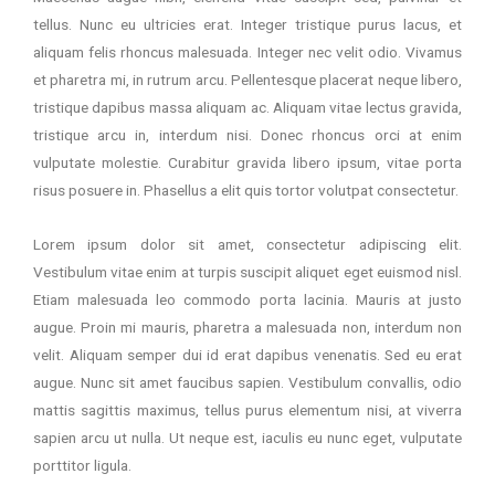
tellus. Nunc eu ultricies erat. Integer tristique purus lacus, et
aliquam felis rhoncus malesuada. Integer nec velit odio. Vivamus
et pharetra mi, in rutrum arcu. Pellentesque placerat neque libero,
tristique dapibus massa aliquam ac. Aliquam vitae lectus gravida,
tristique arcu in, interdum nisi. Donec rhoncus orci at enim
vulputate molestie. Curabitur gravida libero ipsum, vitae porta
risus posuere in. Phasellus a elit quis tortor volutpat consectetur.
Lorem ipsum dolor sit amet, consectetur adipiscing elit.
Vestibulum vitae enim at turpis suscipit aliquet eget euismod nisl.
Etiam malesuada leo commodo porta lacinia. Mauris at justo
augue. Proin mi mauris, pharetra a malesuada non, interdum non
velit. Aliquam semper dui id erat dapibus venenatis. Sed eu erat
augue. Nunc sit amet faucibus sapien. Vestibulum convallis, odio
mattis sagittis maximus, tellus purus elementum nisi, at viverra
sapien arcu ut nulla. Ut neque est, iaculis eu nunc eget, vulputate
porttitor ligula.