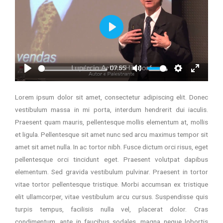
P
l
a
07:55
y
P
M
S
E
l
u
e
n
Lorem ipsum dolor sit amet, consectetur adipiscing elit. Donec
a
t
t
t
vestibulum massa in mi porta, interdum hendrerit dui iaculis.
y
e
t
e
Praesent quam mauris, pellentesque mollis elementum at, mollis
i
r
et ligula. Pellentesque sit amet nunc sed arcu maximus tempor sit
n
f
amet sit amet nulla. In ac tortor nibh. Fusce dictum orci risus, eget
g
u
s
l
pellentesque orci tincidunt eget. Praesent volutpat dapibus
l
elementum. Sed gravida vestibulum pulvinar. Praesent in tortor
s
vitae tortor pellentesque tristique. Morbi accumsan ex tristique
c
elit ullamcorper, vitae vestibulum arcu cursus. Suspendisse quis
r
turpis tempus, facilisis nulla vel, placerat dolor. Cras
e
condimentum, ante in faucibus sodales, magna neque lobortis